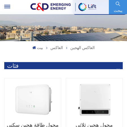
رمز السهم : 600153.SH
يبحث
العاكس الهجين
العاكس
بيت
فئات
محول هجين ثلاثي
محول طاقة هجين سكني