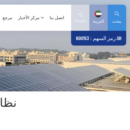
اتصل بنا
مركز الأخبار
مرجع
Share
يبحث
العربية
رمز السهم : 600153.SH
English
Deutsch
español
日本語
نظام
العربية
简体中文
Tiếng Việt