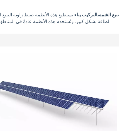
Filipino
تتبع الشمس
التركيب
بناء
تستطيع هذه الأنظمة ضبط زاوية التتبع ال
الطاقة بشكل كبير. وتُستخدم هذه الأنظمة عادةً في المناط
українська