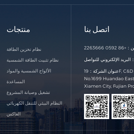
اتصل بنا
منتجات
خن：
+86 0592 2263666
نظام تخزين الطاقة
لإلكتروني للتواصل：
نظام تثبيت الطاقة الشمسية
الألواح الشمسية والمواد
عنوان الشركة：19F, C&D International Building,
No.1699 Huandao East 
المساعدة
Xiamen City, Fujian Pr
تشغيل وصيانة المشروع
النظام البيئي للتنقل الكهربائي
العاكس