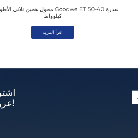
محول هجين ثلاثي الأطوار من Goodwe ET بق
كيلوواط
اقرأ المزيد
اشتر
عروض وتحديثات حصرية!