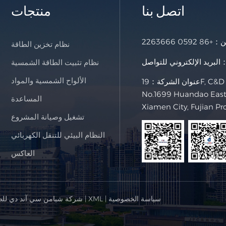
اتصل بنا
منتجات
خن：
+86 0592 2263666
نظام تخزين الطاقة
لإلكتروني للتواصل：
نظام تثبيت الطاقة الشمسية
الألواح الشمسية والمواد
عنوان الشركة：19F, C&D International Building,
No.1699 Huandao East 
المساعدة
Xiamen City, Fujian Pr
تشغيل وصيانة المشروع
النظام البيئي للتنقل الكهربائي
العاكس
سياسة الخصوصية
|
XML
|
© شركة شيامن سي آند دي للط