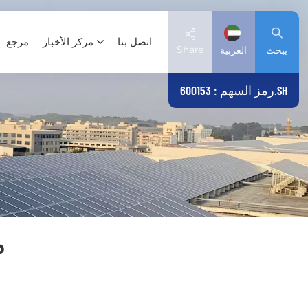
اتصل بنا
مركز الأخبار
مرجع
Share
يبحث
العربية
رمز السهم : 600153.SH
English
Deutsch
español
日本語
م
العربية
简体中文
Tiếng Việt