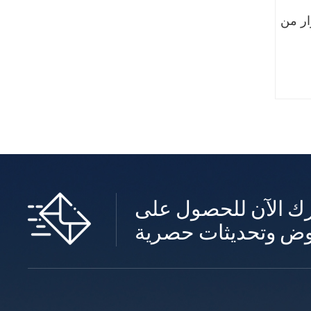
درة 40-50
ك الآن للحصول على