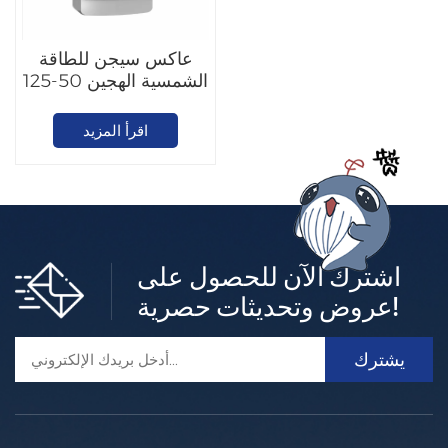
عاكس سيجن للطاقة
الشمسية الهجين 50-125
كيلو واط
اقرأ المزيد
اشترك الآن للحصول على
عروض وتحديثات حصرية!