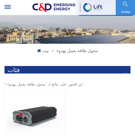
رمز السهم : 600153.SH
يبحث
محول طاقة يعمل بهدوء
بيت
فئات
1 تم العثور على نتائج لـ "محول طاقة يعمل بهدوء"