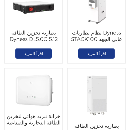
نظام بطاريات Dyness
بطارية تخزين الطاقة
STACK100 عالي الجهد
Dyness DL5.0C 5.12
من نوع LiFePO4
كيلو واط ساعة من نوع
LiFePO4
اقرأ المزيد
اقرأ المزيد
خزانة تبريد هوائي لتخزين
الطاقة التجارية والصناعية
بطارية تخزين الطاقة
من داينس بقدرة 125