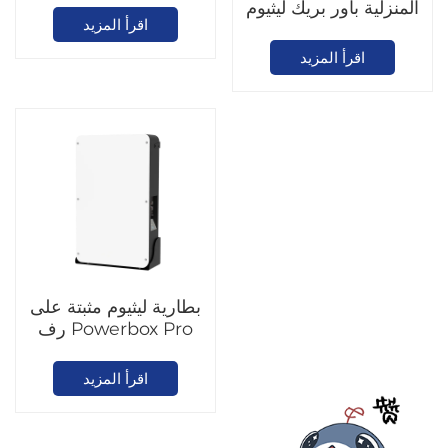
المنزلية باور بريك ليثيوم
كيلوواط وسعة 215
اقرأ المزيد
فوسفات الحديد
كيلوواط ساعة
(LiFePO4)
اقرأ المزيد
بطارية ليثيوم مثبتة على
رف Powerbox Pro
اقرأ المزيد