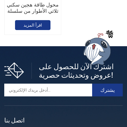
محول طاقة هجين سكني
ثلاثي الأطوار من سلسلة
Goodwe ET G2 بقدرة
6-15 كيلوواط
اقرأ المزيد
اشترك الآن للحصول على
عروض وتحديثات حصرية!
اتصل بنا