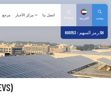
اتصل بنا
مركز الأخبار
مرجع
Share
يبحث
العربية
رمز السهم : 600153.SH
English
Deutsch
español
日本語
المركبات الكهربائية
العربية
简体中文
Tiếng Việt