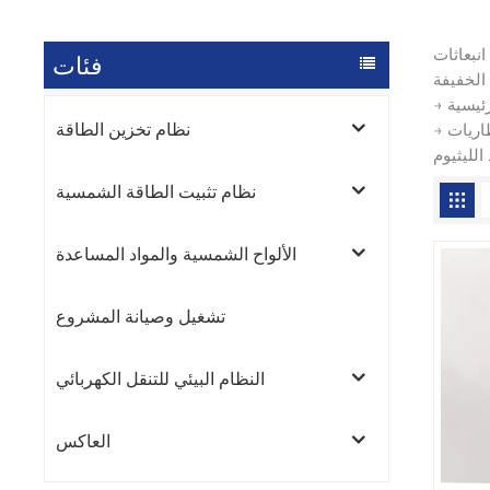
انبعاثات
فئات
→ المزايا الأساسية: نصف قطر دوران 4.35 متر للشوارع الضيقة، ومدى 150 كم للعمليات اليومية، وترقيات مرنة لبطاريات الرصاص الحمضية/بطاريات
نظام تخزين الطاقة
نظام تثبيت الطاقة الشمسية
الألواح الشمسية والمواد المساعدة
تشغيل وصيانة المشروع
النظام البيئي للتنقل الكهربائي
العاكس