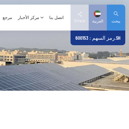
اتصل بنا
مركز الأخبار
مرجع
Share
يبحث
العربية
رمز السهم : 600153.SH
English
Deutsch
español
日本語
العربية
简体中文
Tiếng Việt