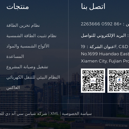
اتصل بنا
منتجات
خن：
+86 0592 2263666
نظام تخزين الطاقة
لإلكتروني للتواصل：
نظام تثبيت الطاقة الشمسية
الألواح الشمسية والمواد
عنوان الشركة：19F, C&D International Building,
No.1699 Huandao East 
المساعدة
Xiamen City, Fujian Pr
تشغيل وصيانة المشروع
النظام البيئي للتنقل الكهربائي
العاكس
سياسة الخصوصية
|
XML
|
© شركة شيامن سي آند دي للط