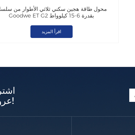
محول طاقة هجين سكني ثلاثي الأطوار من سلسل
Goodwe ET G2 بقدرة 6-15 كيلوواط
اقرأ المزيد
اشتر
عروض وتحديثات حصرية!