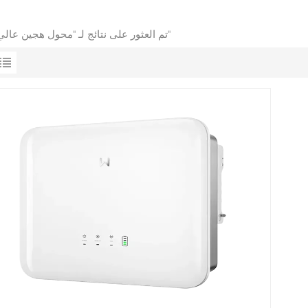
1 تم العثور على نتائج لـ "محول هجين عالي الجهد"