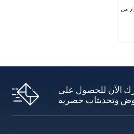
درة 40-50
ك الآن للحصول على