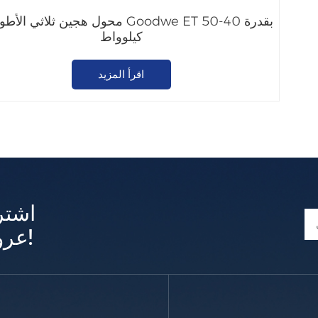
محول هجين ثلاثي الأطوار من Goodwe ET بق
كيلوواط
اقرأ المزيد
اشتر
عروض وتحديثات حصرية!