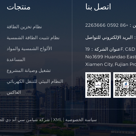
اتصل بنا
منتجات
خن：
+86 0592 2263666
نظام تخزين الطاقة
لإلكتروني للتواصل：
نظام تثبيت الطاقة الشمسية
الألواح الشمسية والمواد
عنوان الشركة：19F, C&D International Building,
No.1699 Huandao East 
المساعدة
Xiamen City, Fujian Pr
تشغيل وصيانة المشروع
النظام البيئي للتنقل الكهربائي
العاكس
سياسة الخصوصية
|
XML
|
© شركة شيامن سي آند دي للط