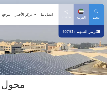
اتصل بنا
مركز الأخبار
مرجع
Share
يبحث
العربية
رمز السهم : 600153.SH
English
Deutsch
español
日本語
محول ا
العربية
简体中文
Tiếng Việt