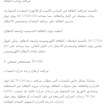
مراقبة وإدارة الطاقة:
بالنسبة لمراقبة الطاقة في المباني الكبيرة أو للأجهزة المتعددة المتوازية،
يوفر جهاز SP-CT120-DH بيانات مفصلة عن التيار والطاقة، مما يساعد
مديري الطاقة على مراقبة المعدات وتشخيص الأعطال.
أنظمة توليد الطاقة الشمسية (واسعة النطاق):
بالنسبة لمحطات الطاقة الكهروضوئية واسعة النطاق، يمكن لجهاز SP-CT120-
DH قياس توليد الطاقة واستخدام الأحمال ذات التيار العالي، مما يساعد على
تحليل كفاءة النظام الكهروضوئي.
3. مستشعر سيجن TP-DH
مراقبة ارتفاع درجة حرارة المعدات:
يُعدّ جهاز TP-DH مناسبًا بشكل خاص للمعدات التي تتطلب مراقبة درجة
الحرارة والطاقة، مثل محولات الطاقة، ووحدات تزويد الطاقة غير المنقطعة
(UPS)، وصناديق التوزيع. عند التشغيل في درجات حرارة عالية، قد تتسبب
درجات الحرارة المرتفعة في تلف المعدات أو تعطلها. يوفر جهاز TP-DH
إنذارات لدرجة الحرارة لتسهيل الصيانة الوقائية.