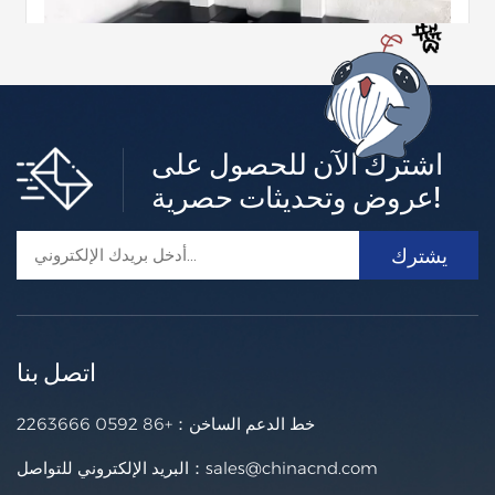
اشترك الآن للحصول على
أنظمة تخزين الطاقة السكنية ذات الجهد المنخفض
عروض وتحديثات حصرية!
الطاقة الناشئة C&D يوفر خيارات متنوعة لتخزين الطاقة باستخد
ام بطاريات الليثيوم في المنازل.اجعل منزلك صديقًا للبيئة مع بطا
ريات C&Dما عليك سوى توصيل نظام الطاقة الشمسية الكهروض
أكثر +
وئية الحالي أو تثبيت نظام جديد مزود بمحول هجين لتصبح مستقلاً
عن الطاقة على الفور.
اتصل بنا
خط الدعم الساخن：
+86 0592 2263666
sales@chinacnd.com
البريد الإلكتروني للتواصل：