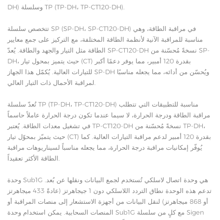
DH) وسلسلة TP (TP-DH، TP-CT120-DH).
تتخصص سلسلة SP (SP-DH، SP-CT120-DH) في مراقبة الطاقة، وهي
مناسبة للمراقبة الآنية لأنظمة الطاقة المختلفة، مع التركيز على جمع معايير
الطاقة مثل التيار والجهد والطاقة. يُعدّ SP-CT120-DH نسخةً مُحسّنة من SP-
DH، حيث يتميز بمحول تيار (CT) بقدرة 120 أمبير، مما يوفر دعمًا أكبر
للتيارات العالية. يُكمّل هذا الجهاز SP-DH ويُحسّن من أدائه، مما يجعله مناسبًا
لمراقبة الأحمال ذات التيار العالي.
تُعدّ سلسلة TP (TP-DH، TP-CT120-DH) مناسبة للتطبيقات التي تتطلب
مراقبة الطاقة ودرجة الحرارة، لا سيما عندما تكون درجة الحرارة عاملاً حاسماً
في تشغيل معدات الطاقة. يُعتبر TP-CT120-DH نسخةً مُحسّنة من TP-DH،
حيث يتميّز بمحوّل تيار (CT) بقدرة 120 أمبير لدعم مراقبة التيارات العالية. كما
يُوفّر إمكانيات مراقبة درجة الحرارة، مما يجعله مناسباً لسيناريوهات مراقبة
الطاقة الأكثر تعقيداً.
وحدة Sub1G هي وحدة اتصال لاسلكي تُستخدم لجمع البيانات ونقلها عن بُعد.
تدعم هذه الوحدة نطاق التردد اللاسلكي دون 1 جيجاهرتز (عادةً 433 ميجاهرتز
أو 868 ميجاهرتز) لنقل البيانات من أجهزة الاستشعار إلى منصات المراقبة أو
المنصات السحابية. يمكن استخدام وحدة Sub1G مع كلٍ من سلسلة Sigen