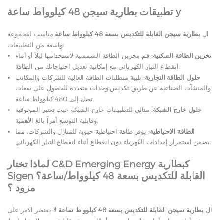
y
تطبيقات بطارية سيجن 48 كيلوواط ساعة
ال
بطارية سيجن القابلة للتكديس بسعة 48 كيلوواط ساعة
مناسب لمجموعة
واسعة من التطبيقات:
تخزين الطاقة السكنية:
قم بتخزين الطاقة الشمسية لاستخدامها ليلاً أو أثناء
انقطاع التيار الكهربائي مع إمكانية تعديل احتياجاتك من الطاقة.
حلول الطاقة التجارية:
تلبية متطلبات الطاقة العالية للشركات والمكاتب
والمنشآت الصناعية عن طريق تكديس وحدات متعددة للحصول على سعات
تصل إلى 480 كيلوواط ساعة.
حلول خارج الشبكة:
مثالي للتطبيقات خارج الشبكة حيث تعتبر الموثوقية
وقابلية التوسع أمراً بالغ الأهمية.
الطاقة الاحتياطية:
يوفر طاقة احتياطية حيوية للمنازل والشركات، مما
يضمن استمرار إمدادات الكهرباء دون انقطاع أثناء انقطاع التيار الكهربائي.
لماذا تختار C&D Emerging Energy كبطارية
Sigen القابلة للتكديس بسعة 48 كيلوواط/ساعة؟
مزود
؟
ال
بطارية سيجن القابلة للتكديس بسعة 48 كيلوواط ساعة
لا يقتصر الأمر على