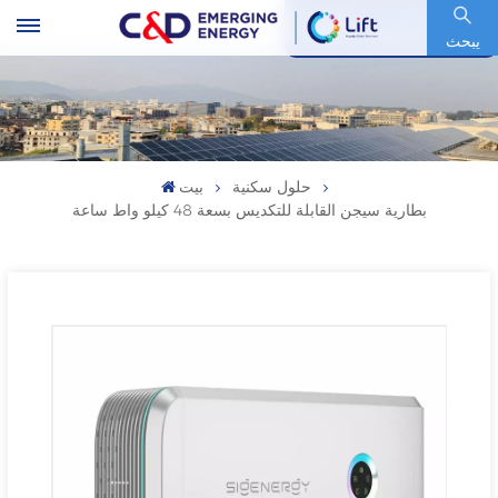
رمز السهم : 600153.SH
يبحث
حلول سكنية
بيت
بطارية سيجن القابلة للتكديس بسعة 48 كيلو واط ساعة