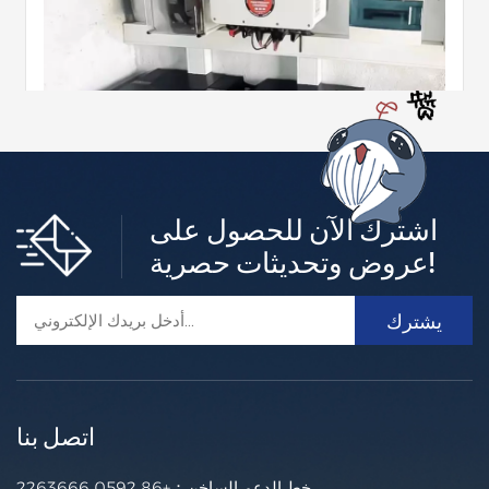
اشترك الآن للحصول على
أنظمة تخزين الطاقة السكنية ذات الجهد المنخفض
عروض وتحديثات حصرية!
الطاقة الناشئة C&D يوفر خيارات متنوعة لتخزين الطاقة باستخد
ام بطاريات الليثيوم في المنازل.اجعل منزلك صديقًا للبيئة مع بطا
ريات C&Dما عليك سوى توصيل نظام الطاقة الشمسية الكهروض
أكثر +
وئية الحالي أو تثبيت نظام جديد مزود بمحول هجين لتصبح مستقلاً
عن الطاقة على الفور.
اتصل بنا
خط الدعم الساخن：
+86 0592 2263666