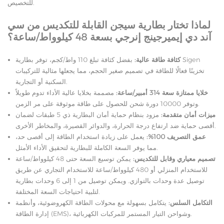
للتخصيص.
لماذا تختار بطارية سيجن القابلة للتكديس من سي
آند دي إيميرجينج إنرجي بسعة 48 كيلوواط/ساعة؟
كثافة طاقة عالية:
بفضل كثافة تبلغ 110 واط/كجم، توفر بطارية Sigen
تخزينًا فعالًا للطاقة في تصميم صغير الحجم، مما يجعلها مثالية للتركيبات
السكنية أو التجارية.
خلايا ممتازة سعة 314 أمبير/ساعة:
مصممة بخلايا عالية الأداء تدوم طويلاً
وتوفر 10000 دورة شحن للحصول على طاقة موثوقة على مر الزمن.
ميزات أمان متقدمة:
مزود بنظام حماية أمان البطارية ذي 5 طبقات لضمان
أقصى حماية ضد ارتفاع درجة الحرارة، والدوائر القصيرة، والمخاطر الأخرى.
عمق التصريف 100%:
يعمل على زيادة استخدام الطاقة إلى أقصى حد،
مما يوفر السعة الكاملة للبطارية لتحقيق الأداء الأمثل.
تصميم معياري وقابل للتكديس:
يمكن توسيع السعة حتى 48 كيلوواط/ساعة
للاستخدام المنزلي أو 480 كيلوواط/ساعة للاستخدام التجاري عن طريق
توصيل عدة وحدات بالتوازي. ويمكن توصيل من 1 إلى 6 وحدات بطارية
لتلبية احتياجات السعة المختلفة.
التكامل السلس:
يتكامل بسهولة مع محولات الطاقة الكهروضوئية، وأنظمة
إدارة الطاقة (EMS)، وشواحن التيار المستمر للمركبات الكهربائية.