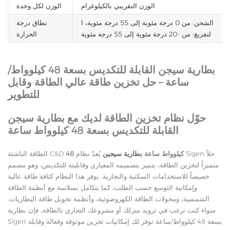
الوزن التقريبي بالكيلوغرام
الوزن لكل وحدة
الشحن: من 0 درجة مئوية إلى 55 درجة مئوية، ا
نطاق درجة
لتفريغ: من -20 درجة مئوية إلى 55 درجة مئوية
الحرارة
بطارية سيجن القابلة للتكديس بسعة 48 كيلوواط/
ساعة – حل تخزين طاقة عالي الطاقة وقابل
للتطوير
حوّل نظام تخزين الطاقة لديك مع بطارية سيجن
القابلة للتكديس بسعة 48 كيلوواط ساعة
48 كيلوواط ساعة
بطارية سيجين
يُعدّ نظام Sigen حلاً
الطاقة الناشئة C&D
متميزاً لتخزين الطاقة، يتميز بتصميمه المعياري وقابليته للتكديس، وهو مصمم
خصيصاً للاستخدامات السكنية والتجارية. يوفر هذا النظام كثافة طاقة عالية
وإمكانية التوسع حسب الطلب، كما يتكامل بسلاسة مع أنظمة الطاقة
الشمسية، ومحولات الطاقة الكهروضوئية، وأنظمة تحويل طاقة البطاريات.
سواء كنت ترغب في تزويد منزلك أو مشروعك التجاري بالطاقة، فإن بطارية
Sigen بسعة 48 كيلوواط/ساعة توفر لك إمكانيات تخزين موثوقة وفعالة وقابلة