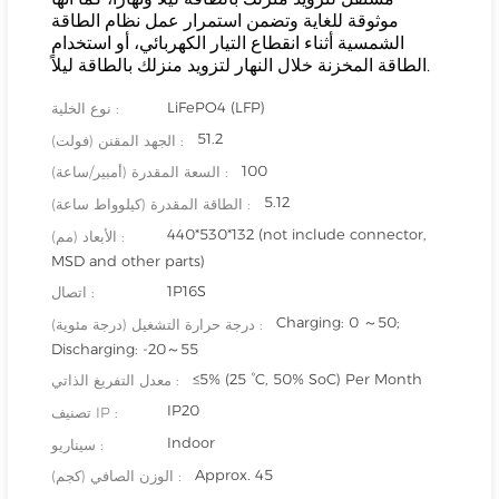
موثوقة للغاية وتضمن استمرار عمل نظام الطاقة
الشمسية أثناء انقطاع التيار الكهربائي، أو استخدام
الطاقة المخزنة خلال النهار لتزويد منزلك بالطاقة ليلاً.
LiFePO4 (LFP)
نوع الخلية :
51.2
الجهد المقنن (فولت) :
100
السعة المقدرة (أمبير/ساعة) :
5.12
الطاقة المقدرة (كيلوواط ساعة) :
440*530*132 (not include connector,
الأبعاد (مم) :
MSD and other parts)
1P16S
اتصال :
Charging: 0 ～50;
درجة حرارة التشغيل (درجة مئوية) :
Discharging: -20～55
≤5% (25 °C, 50% SoC) Per Month
معدل التفريغ الذاتي :
IP20
تصنيف IP :
Indoor
سيناريو :
Approx. 45
الوزن الصافي (كجم) :