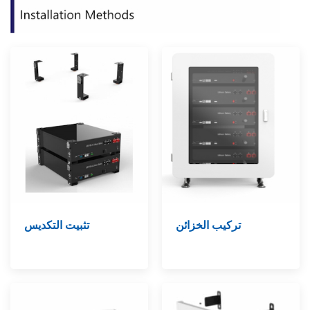
تركيب الخزائن
تثبيت التكديس