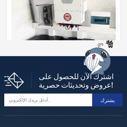
اشترك الآن للحصول على
أنظمة تخزين الطاقة السكنية ذات الجهد المنخفض
عروض وتحديثات حصرية!
الطاقة الناشئة C&D يوفر خيارات متنوعة لتخزين الطاقة باستخد
ام بطاريات الليثيوم في المنازل.اجعل منزلك صديقًا للبيئة مع بطا
ريات C&Dما عليك سوى توصيل نظام الطاقة الشمسية الكهروض
أكثر +
وئية الحالي أو تثبيت نظام جديد مزود بمحول هجين لتصبح مستقلاً
عن الطاقة على الفور.