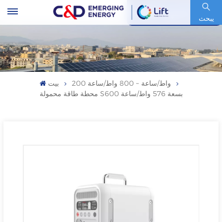
رمز السهم : 600153.SH
يبحث
200 واط/ساعة ~ 800 واط/ساعة
بيت
محطة طاقة محمولة S600 بسعة 576 واط/ساعة