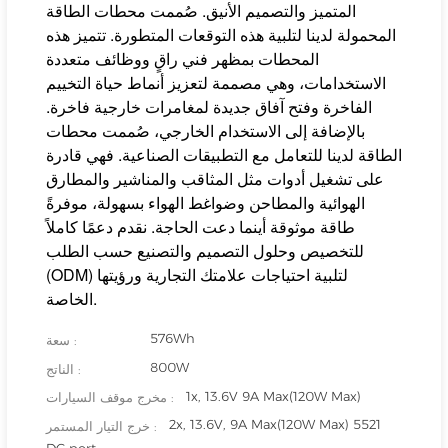
المتميز والتصميم الأنيق. صُممت محطات الطاقة
المحمولة لدينا لتلبية هذه التوقعات المتطورة. تتميز هذه
المحطات بمظهر فني راقٍ ووظائف متعددة
الاستخدامات، وهي مصممة لتعزيز أنماط حياة التخييم
الفاخرة وفتح آفاق جديدة لمغامرات خارجية فاخرة.
بالإضافة إلى الاستخدام الخارجي، صُممت محطات
الطاقة لدينا للتعامل مع التطبيقات الصناعية. فهي قادرة
على تشغيل أدوات مثل المثاقب والمناشير والمطارق
الهوائية والمطاحن وضواغط الهواء بسهولة، موفرةً
طاقة موثوقة أينما دعت الحاجة. نقدم دعمًا كاملاً
للتخصيص وحلول التصميم والتصنيع حسب الطلب
(ODM) لتلبية احتياجات علامتك التجارية ورؤيتها
الخاصة.
576Wh
سعة :
800W
الناتج :
1x, 13.6V 9A Max(120W Max)
مخرج موقف السيارات :
2x, 13.6V, 9A Max(120W Max) 5521
خرج التيار المستمر :
DC port.