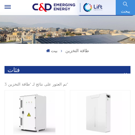
رمز السهم : 600153.SH
يبحث
طاقة التخزين
بيت
فئات
3 تم العثور على نتائج لـ "طاقة التخزين"