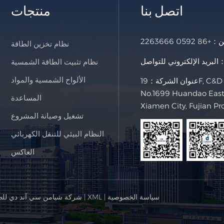
اتصل بنا
منتجات
خن：
+86 0592 2263666
نظام تخزين الطاقة
لإلكتروني للتواصل：
نظام تثبيت الطاقة الشمسية
الألواح الشمسية والمواد
عنوان الشركة：19F, C&D International Building,
No.1699 Huandao East 
المساعدة
Xiamen City, Fujian Pr
تشغيل وصيانة المشروع
النظام البيئي للتنقل الكهربائي
العاكس
سياسة الخصوصية
|
XML
|
© شركة شيامن سي آند دي للط