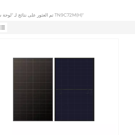
1 تم العثور على نتائج لـ "لوحة شمسية TN9C72M(H)"