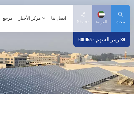
اتصل بنا
مركز الأخبار
مرجع
Share
يبحث
العربية
رمز السهم : 600153.SH
English
Deutsch
español
日本語
العربية
简体中文
Tiếng Việt