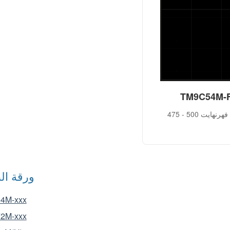
TM9C54M-
5 درجة فهرنهايت
ورقة الب
4M-xxx
2M-xxx