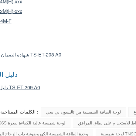
4M(H)-xxx
2M(H)-xxx
4M-F
ض
شهادة الضمان المحدود TS-ET-208 A0
دليل ال
دليل التثبيت TS-ET-209 A0
الكلمات المفتاحية الشائعة :
لوحة الطاقة الشمسية من تاليسون بي سي
لوحة شمسية عالية الكفاءة بقدرة 665 واط
TN9C72M()
وحدة الطاقة الشمسية الكهروضوئية ذات الزجاج ال