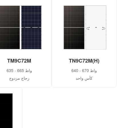
TM9C72M
TN9C72M(H)
640 - 670 واط
635 - 665 واط
كأس واحد
زجاج مزدوج