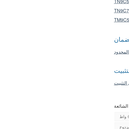
TN9C5
TN9C7
TM9C5
مان
تثبيت
مزدوج