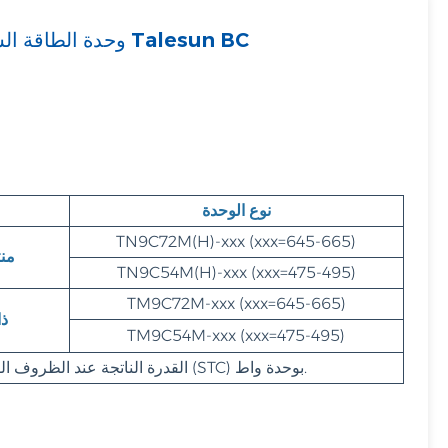
وحدة الطاقة الشمسية الكهروضوئية من سلسلة Talesun BC
Filipino
українська
نوع الوحدة
TN9C72M(H)-xxx (xxx=645-665)
من
TN9C54M(H)-xxx (xxx=475-495)
TM9C72M-xxx (xxx=645-665)
من
TM9C54M-xxx (xxx=475-495)
يمثل xxx القدرة الناتجة عند الظروف القياسية (STC) بوحدة واط.