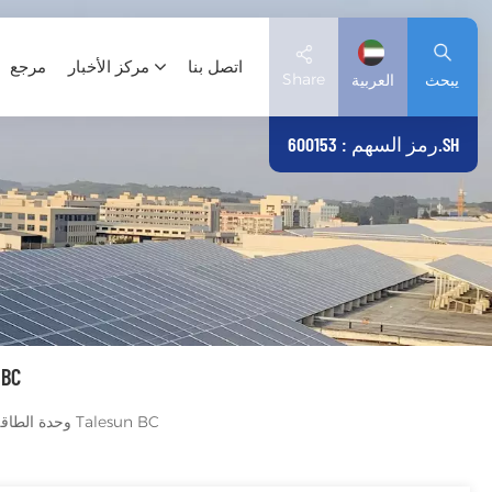
اتصل بنا
مركز الأخبار
مرجع
Share
يبحث
العربية
رمز السهم : 600153.SH
English
Deutsch
español
日本語
وحدة الطاقة
العربية
وحدة الطاقة الشمسية الكهروضوئية من سلسلة Talesun BC
简体中文
Tiếng Việt