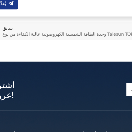
يُقدِّ
سابق
ضوئية عالية الكفاءة من نوع Talesun TOPCon N
اشتر
عروض وتحديثات حصرية!