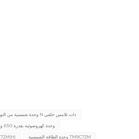
وحدة شمسية من النوع N ذات تلامس خلفي
وحدة كهروضوئية بقدرة 650 واط للاستخدام على نطاق المرافق
وحدة الطاقة الشمسية TM9C72M
لوحة شمسية H