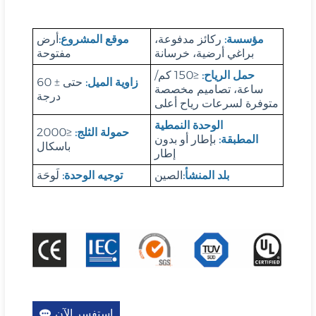
مؤسسة:
ركائز مدفوعة،
موقع المشروع:
أرض
براغي أرضية، خرسانة
مفتوحة
حمل الرياح:
≤150 كم/
زاوية الميل:
حتى ± 60
ساعة، تصاميم مخصصة
درجة
متوفرة لسرعات رياح أعلى
الوحدة النمطية
حمولة الثلج:
≤2000
المطبقة:
بإطار أو بدون
باسكال
إطار
بلد المنشأ:
الصين
توجيه الوحدة:
لَوحَة
استفسر الآن