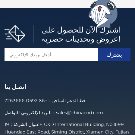
اشترك الآن للحصول على
نظام تتبع أحادي المحور مستقل 1P
عروض وتحديثات حصرية!
يعتمد نظام التتبع أحادي المحور المستقل (1P) على تقنية وتصميم
متطورين، مما يُحسّن كفاءة الطاقة، والتتبع التلقائي، والحسابات ا
لذكية، ويساعد مطوري المشاريع ومالكي الأصول على تحقيق أق
أكثر +
صى استفادة من محطات الطاقة. يمكن تعديل عدد الوحدات المُث
بّتة وفقًا لتكوين السلسلة وحجم التضاريس. يُعدّ هذا النظام مثاليًا ل
لمواقع ذات التربة الصعبة، والرياح العاتية، والحدود غير المنتظمة،
اتصل بنا
ويتميز بنظام قيادة دوار لتحقيق أقصى قدر من الثبات في الظرو
ف الجوية القاسية. موقع المشروع:أرض مفتوحةمؤسسة: ركائز
مدفوعة، براغي أرضية، خرسانةزاوية الميل: حتى ± 60 درجةحم
خط الدعم الساخن：
+86 0592 2263666
ل الرياح: ≤150 كم/ساعة، تصاميم مخصصة متوفرة لسرعات ريا
ح أعلىحمولة الثلج: ≤2000 باسكالالوحدة النمطية المطبقة: بإطار
sales@chinacnd.com
البريد الإلكتروني للتواصل：
أو بدون إطارتوجيه الوحدة: منظر طبيعي أو صورة شخصيةبلد المن
عنوان الشركة：19F, C&D International Building, No.1699
شأ:الصين
Huandao East Road, Siming District, Xiamen City, Fujian