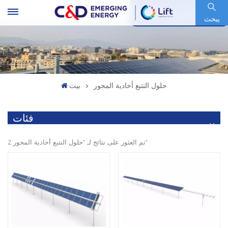
رمز السهم : 600153.SH
يبحث
حلول التتبع أحادية المحور
بيت
فئات
2 تم العثور على نتائج لـ "حلول التتبع أحادية المحور"