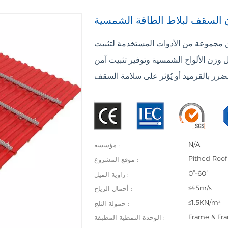
ن السقف لبلاط الطاقة الشمسية
 مجموعة من الأدوات المستخدمة لتثبيت
 وزن الألواح الشمسية وتوفير تثبيت آمن
N/A
مؤسسة :
Pithed Roof
موقع المشروع :
0°-60°
زاوية الميل :
≤45m/s
أحمال الرياح :
≤1.5KN/m²
حمولة الثلج :
Frame & Fra
الوحدة النمطية المطبقة :