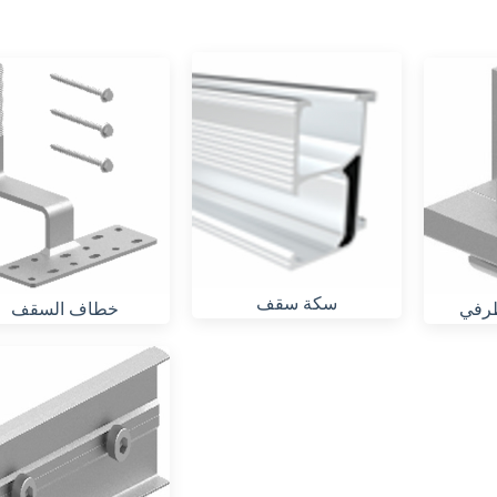
سكة سقف
رفي
خطاف السقف