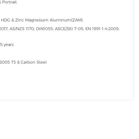
Portrait
& HDG & Zinc Magnesium Aluminum(ZAM)
2017; AS/NZS 1170; DIN1055; ASCE/SEI 7-05; EN 1991-1-4:2005;
5 years
005 T5 & Carbon Steel