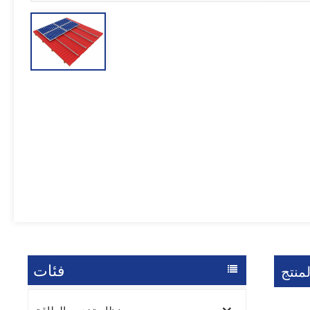
فئات
منتج