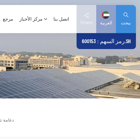
اتصل بنا
مركز الأخبار
مرجع
Share
يبحث
العربية
رمز السهم : 600153.SH
English
Deutsch
español
日本語
العربية
دعامة ت
简体中文
Tiếng Việt