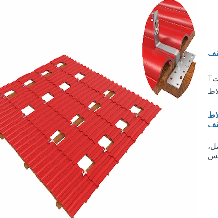
ت
T
لاط
لاط
ل،
قس