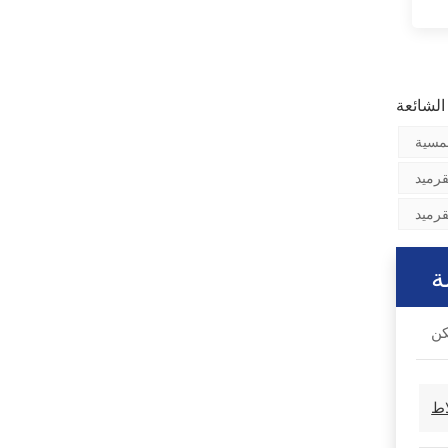
مسية
قرميد
رميد
ة
اط