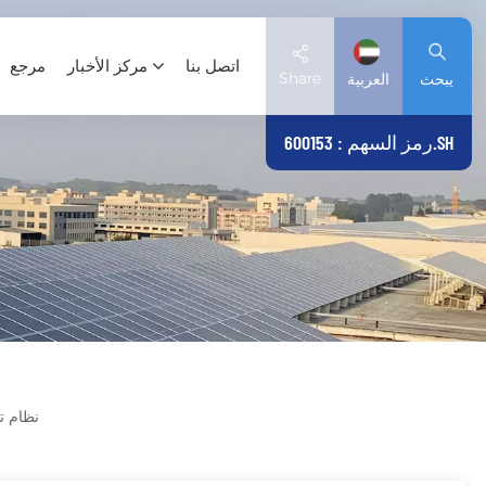
اتصل بنا
مركز الأخبار
مرجع
Share
يبحث
العربية
رمز السهم : 600153.SH
English
Deutsch
español
日本語
العربية
نظام ت
简体中文
Tiếng Việt