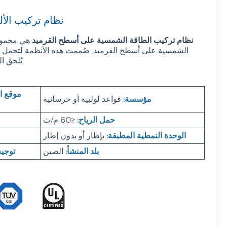
نظام تركيب الأ
Filipino
نظام تركيب الطاقة الشمسية على أسطح القرميد
هي مجموعة
українська
الشمسية على أسطح القرميد. صُممت هذه الأنظمة لتحمل وزن
يُلحق الضرر بالقرميد أو يُؤثر على سلامة السقف.
موقع ا
مؤسسة:
قواعد لولبية أو خرسانية
حمل الرياح:
≤60 م/ث
الوحدة النمطية المطبقة:
بإطار أو بدون إطار
بلد المنشأ:
الصين
توجيه