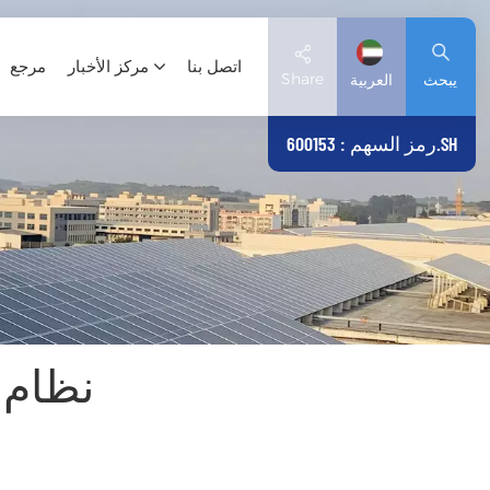
اتصل بنا
مركز الأخبار
مرجع
Share
يبحث
العربية
رمز السهم : 600153.SH
English
Deutsch
español
日本語
نظام 
العربية
简体中文
Tiếng Việt