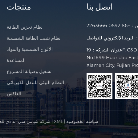
اتصل بنا
منتجات
خن：
+86 0592 2263666
نظام تخزين الطاقة
لإلكتروني للتواصل：
نظام تثبيت الطاقة الشمسية
الألواح الشمسية والمواد
عنوان الشركة：19F, C&D International Building,
No.1699 Huandao East 
المساعدة
Xiamen City, Fujian Pr
تشغيل وصيانة المشروع
النظام البيئي للتنقل الكهربائي
العاكس
سياسة الخصوصية
|
XML
|
© شركة شيامن سي آند دي للط