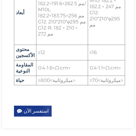
M10: 182.2 ×
182.2×191.6×262.5 مم/
182.2 × 247 مم
M10L:
G12:
أبعاد
182.2×183.75×256 مم
210*210*φ295
G12: 210*210*φ295 مم
مم
G12-R: 182 × 210 ×
272 مم
محتوى
≤12
≤16
الأكسجين
المقاومة
0.4-1.6<Ω·cm>
0.4-1.1<Ω·cm>
النوعية
≥70<ميكروثانية>
≥800<ميكروثانية>
حياة
استفسر الآن