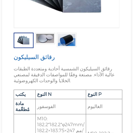
رقائق السيليكون
رقائق السيليكون الشمسية أحادية ومتعددة الطبقات
عالية الأداء. مصنعة وفقًا للمواصفات الدقيقة لمصنعي
الخلايا والوحدات الكهروضوئية.
النوع P
النوع N
يكتب
مادة
الغاليوم
الفوسفور
مُطعِّمة
M10:
182.2*182.2*φ247mm/
182.2×183.75×247 مم/