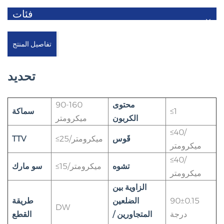
فئات
تفاصيل المنتج
تحديد
محتوى
90-160
≤1
سماكة
الكربون
ميكرومتر
≤40/
قَوس
≤25/ميكرومتر
TTV
ميكرومتر
≤40/
تشوه
≤15/ميكرومتر
سو مارك
ميكرومتر
الزاوية بين
90±0.15
الضلعين
طريقة
DW
درجة
المتجاورين /
القطع