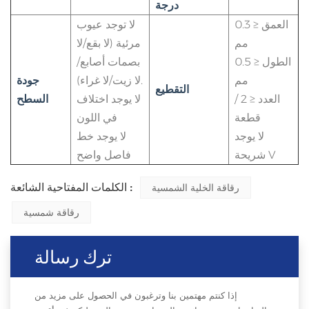
درجة
العمق ≤ 0.3
لا توجد عيوب
مم
مرئية (لا بقع/لا
الطول ≤ 0.5
بصمات أصابع/
مم
لا زيت/لا غراء).
جودة
التقطيع
العدد ≤ 2 /
لا يوجد اختلاف
السطح
قطعة
في اللون
لا يوجد
لا يوجد خط
شريحة V
فاصل واضح
الكلمات المفتاحية الشائعة :
رقاقة الخلية الشمسية
رقاقة شمسية
ترك رسالة
إذا كنتم مهتمين بنا وترغبون في الحصول على مزيد من