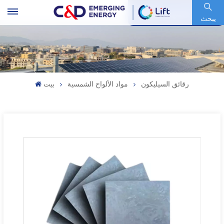
رمز السهم : 600153.SH
يبحث
رقائق السيليكون
مواد الألواح الشمسية
بيت