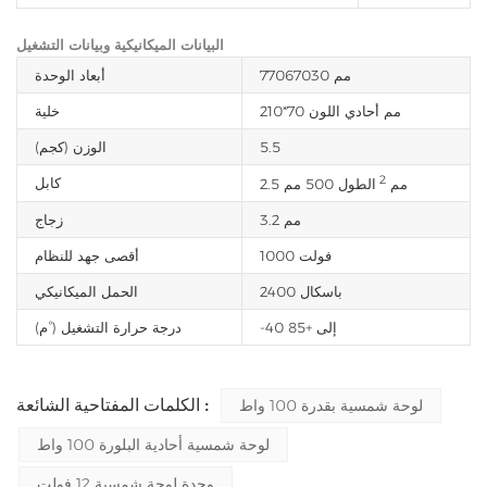
البيانات الميكانيكية وبيانات التشغيل
77067030 مم
أبعاد الوحدة
210*70 مم أحادي اللون
خلية
5.5
الوزن (كجم)
2
كابل
2.5 مم
الطول 500 مم
3.2 مم
زجاج
1000 فولت
أقصى جهد للنظام
2400 باسكال
الحمل الميكانيكي
-40 إلى +85
درجة حرارة التشغيل (°م)
الكلمات المفتاحية الشائعة :
لوحة شمسية بقدرة 100 واط
لوحة شمسية أحادية البلورة 100 واط
وحدة لوحة شمسية 12 فولت