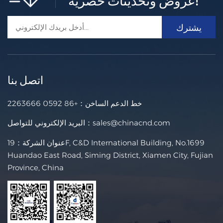
عروض وتحديثات حصرية!
قوة أعلى | عائد أعلى | أداء فائق الأمانتم تطوير وحدات CD Sol
ar BC بناءً على تقنيات متقدمة تقنية الخلايا ذات التلامس الخلفي
(BC)، مما يوفر كفاءة رائدة في الصناعة، وإنتاجية طاقة أعلى عل
أكثر +
ى مدى العمر الافتراضي، وأداءً محسّنًا للسلامة.من خلال القضاء
على التظليل الأمامي وتحسين مسار التيار الخلفي، تتيح وحدات
CD Solar BC تحقيق أقصى قيمة للتطبيقات الكهروضوئية السكن
اتصل بنا
ية والتجارية والصناعية.
خط الدعم الساخن：
+86 0592 2263666
sales@chinacnd.com
البريد الإلكتروني للتواصل：
عنوان الشركة：19F, C&D International Building, No.1699
Huandao East Road, Siming District, Xiamen City, Fujian
Province, China