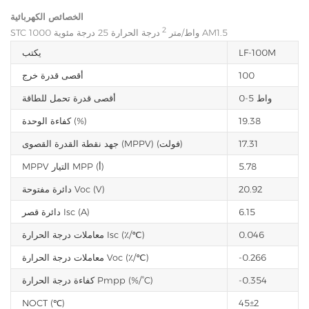
الخصائص الكهربائية
2
درجة الحرارة 25 درجة مئوية AM1.5
STC 1000 واط/متر
LF-100M
يكتب
100
أقصى قدرة خرج
0-5 واط
أقصى قدرة تحمل للطاقة
19.38
كفاءة الوحدة (%)
17.31
جهد نقطة القدرة القصوى (MPPV) (فولت)
5.78
MPPV التيار MPP (أ)
20.92
دائرة مفتوحة Voc (V)
6.15
دائرة قصر Isc (A)
0.046
معاملات درجة الحرارة Isc (٪/℃)
-0.266
معاملات درجة الحرارة Voc (٪/℃)
-0.354
كفاءة درجة الحرارة Pmpp (%/°C)
NOCT (℃)
45±2