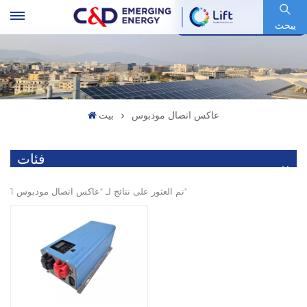
رمز السهم : 600153.SH
يبحث
عاكس اتصال مودبوس
بيت
فئات
1 تم العثور على نتائج لـ "عاكس اتصال مودبوس"