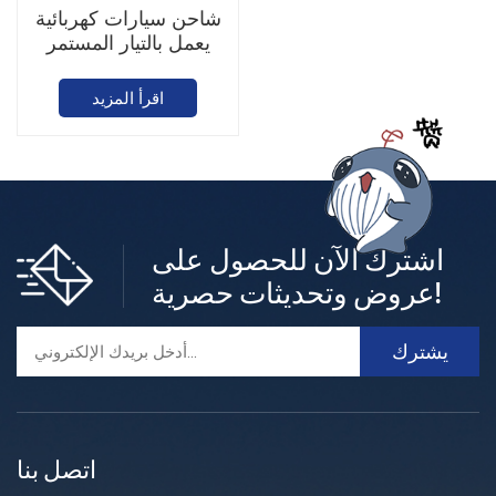
شاحن سيارات كهربائية
يعمل بالتيار المستمر
بقدرة 40-240 كيلوواط
(مخرج مزدوج)
اقرأ المزيد
اشترك الآن للحصول على
عروض وتحديثات حصرية!
اتصل بنا