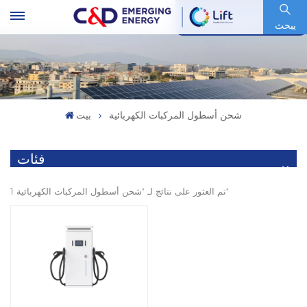
رمز السهم : 600153.SH
يبحث
شحن أسطول المركبات الكهربائية
بيت
فئات
1 تم العثور على نتائج لـ "شحن أسطول المركبات الكهربائية"