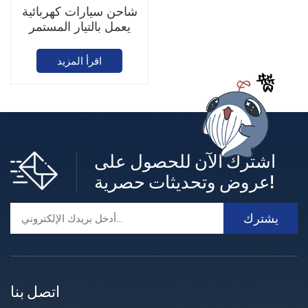
شاحن سيارات كهربائية
يعمل بالتيار المستمر
بقدرة 40-240 كيلوواط
(مخرج مزدوج)
اقرأ المزيد
اشترك الآن للحصول على
عروض وتحديثات حصرية!
اتصل بنا