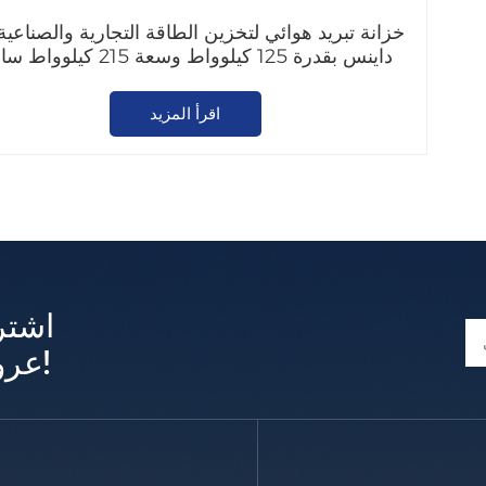
خزانة تبريد هوائي لتخزين الطاقة التجارية والصناعي
داينس بقدرة 125 كيلوواط وسعة 215 كيلوواط ساعة
اقرأ المزيد
اشتر
عروض وتحديثات حصرية!