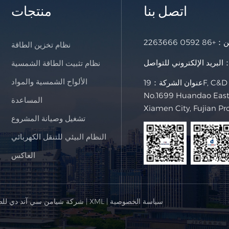
اتصل بنا
منتجات
خن：
+86 0592 2263666
نظام تخزين الطاقة
لإلكتروني للتواصل：
نظام تثبيت الطاقة الشمسية
الألواح الشمسية والمواد
عنوان الشركة：19F, C&D International Building,
No.1699 Huandao East 
المساعدة
Xiamen City, Fujian Pr
تشغيل وصيانة المشروع
النظام البيئي للتنقل الكهربائي
العاكس
سياسة الخصوصية
|
XML
|
© شركة شيامن سي آند دي للط