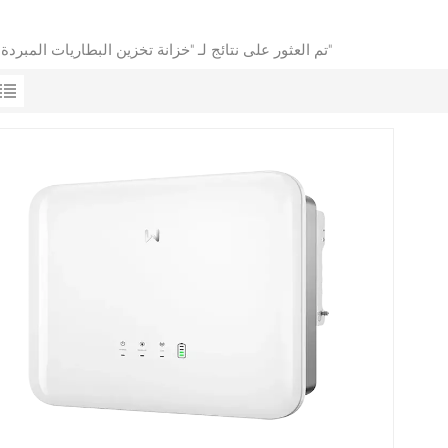
1 تم العثور على نتائج لـ "خزانة تخزين البطاريات المبردة بالهواء"