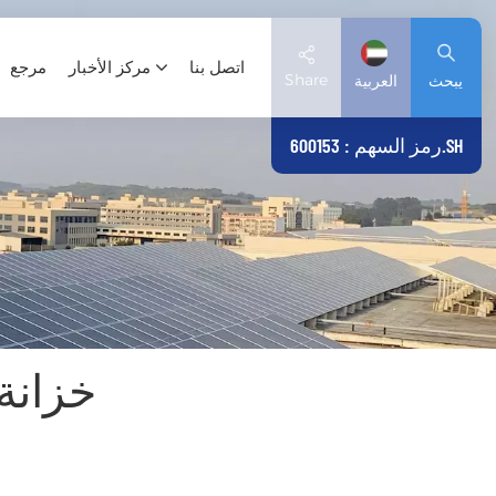
اتصل بنا
مركز الأخبار
مرجع
Share
يبحث
العربية
رمز السهم : 600153.SH
English
Deutsch
español
日本語
خزانة 
العربية
简体中文
Tiếng Việt