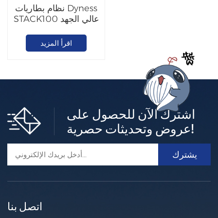
نظام بطاريات Dyness
STACK100 عالي الجهد
من نوع LiFePO4
اقرأ المزيد
اشترك الآن للحصول على
عروض وتحديثات حصرية!
اتصل بنا