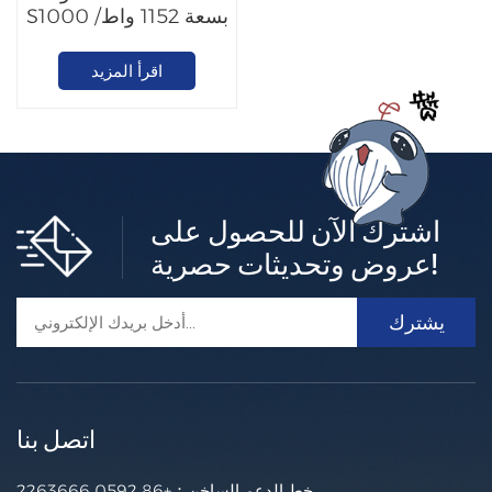
S1000 بسعة 1152 واط/
ساعة
اقرأ المزيد
اشترك الآن للحصول على
عروض وتحديثات حصرية!
اتصل بنا
خط الدعم الساخن：
+86 0592 2263666