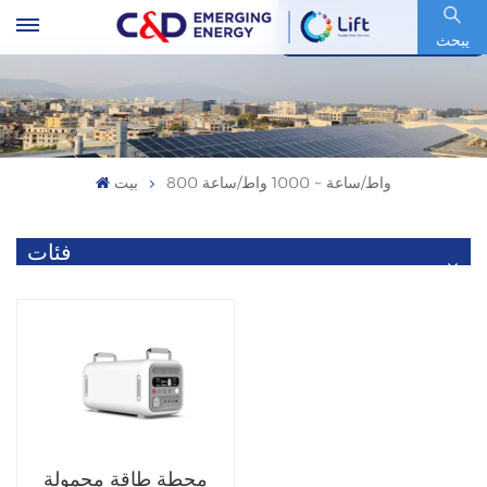
رمز السهم : 600153.SH
يبحث
800 واط/ساعة ~ 1000 واط/ساعة
بيت
فئات
محطة طاقة محمولة