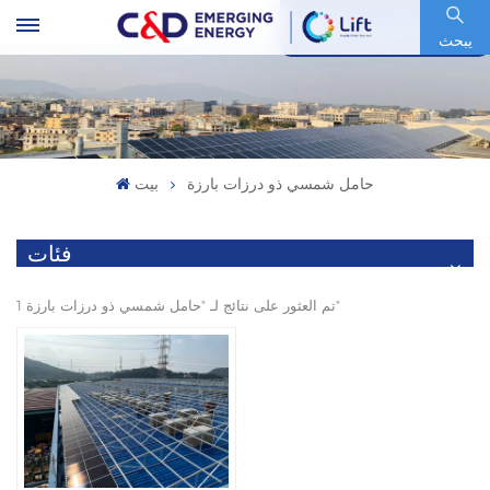
رمز السهم : 600153.SH
يبحث
حامل شمسي ذو درزات بارزة
بيت
فئات
1 تم العثور على نتائج لـ "حامل شمسي ذو درزات بارزة"