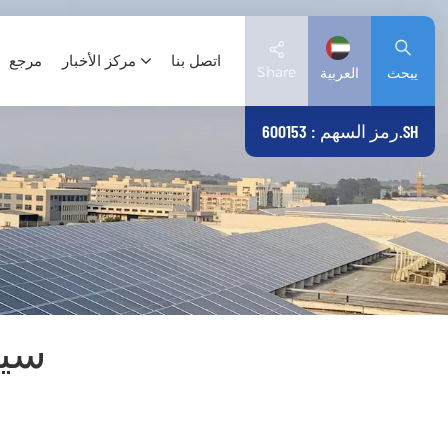
اتصل بنا
مركز الأخبار
مرجع
Share
يبحث
العربية
رمز السهم : 600153.SH
English
Deutsch
español
日本語
سيا
العربية
简体中文
Tiếng Việt