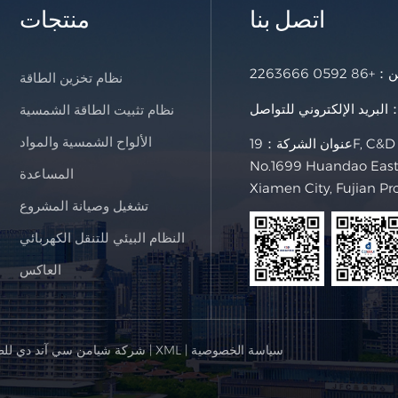
اتصل بنا
منتجات
خن：
+86 0592 2263666
نظام تخزين الطاقة
لإلكتروني للتواصل：
نظام تثبيت الطاقة الشمسية
الألواح الشمسية والمواد
عنوان الشركة：19F, C&D International Building,
No.1699 Huandao East 
المساعدة
Xiamen City, Fujian Pr
تشغيل وصيانة المشروع
النظام البيئي للتنقل الكهربائي
العاكس
سياسة الخصوصية
|
XML
|
© شركة شيامن سي آند دي للط