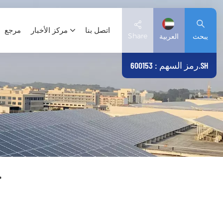
اتصل بنا
مركز الأخبار
مرجع
Share
يبحث
العربية
رمز السهم : 600153.SH
English
Deutsch
español
日本語
ح
العربية
简体中文
Tiếng Việt