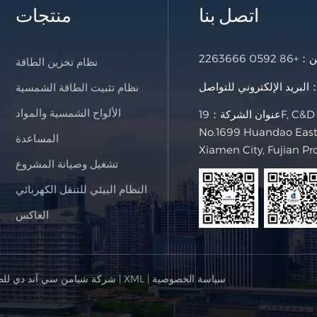
اتصل بنا
منتجات
خن：
+86 0592 2263666
نظام تخزين الطاقة
لإلكتروني للتواصل：
نظام تثبيت الطاقة الشمسية
الألواح الشمسية والمواد
عنوان الشركة：19F, C&D International Building,
No.1699 Huandao East 
المساعدة
Xiamen City, Fujian Pr
تشغيل وصيانة المشروع
النظام البيئي للتنقل الكهربائي
العاكس
سياسة الخصوصية
|
XML
|
© شركة شيامن سي آند دي للط