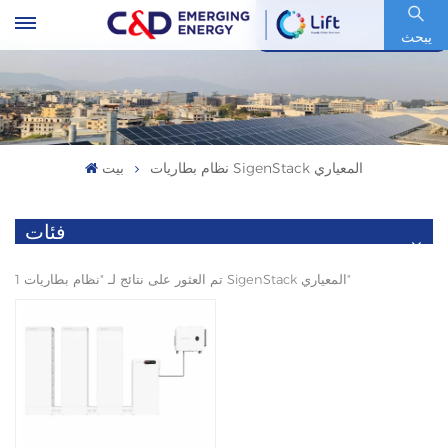
رمز السهم : 600153.SH
يبحث
نظام بطاريات SigenStack المعياري
بيت
فئات
1 تم العثور على نتائج لـ "نظام بطاريات SigenStack المعياري"