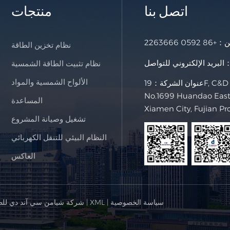
اتصل بنا
منتجات
خن：
+86 0592 2263666
نظام تخزين الطاقة
لإلكتروني للتواصل：
نظام تثبيت الطاقة الشمسية
الألواح الشمسية والمواد
عنوان الشركة：19F, C&D International Building,
No.1699 Huandao East 
المساعدة
Xiamen City, Fujian Pr
تشغيل وصيانة المشروع
النظام البيئي للتنقل الكهربائي
العاكس
سياسة الخصوصية
|
XML
|
© شركة شيامن سي آند دي للط