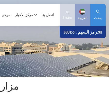
اتصل بنا
مركز الأخبار
مرجع
Share
يبحث
العربية
رمز السهم : 600153.SH
English
Deutsch
español
日本語
مزارع
العربية
简体中文
Tiếng Việt