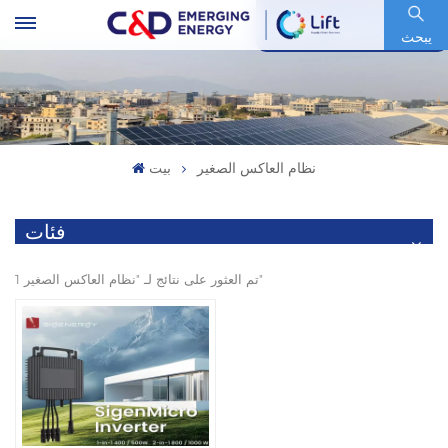
رمز السهم : 600153.SH
يبحث
نظام العاكس الصغير
بيت
فئات
1 تم العثور على نتائج لـ "نظام العاكس الصغير"