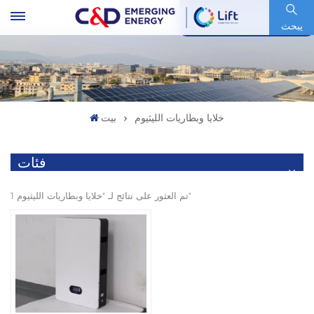
رمز السهم : 600153.SH
يبحث
خلايا وبطاريات الليثيوم
بيت
فئات
1 تم العثور على نتائج لـ "خلايا وبطاريات الليثيوم"