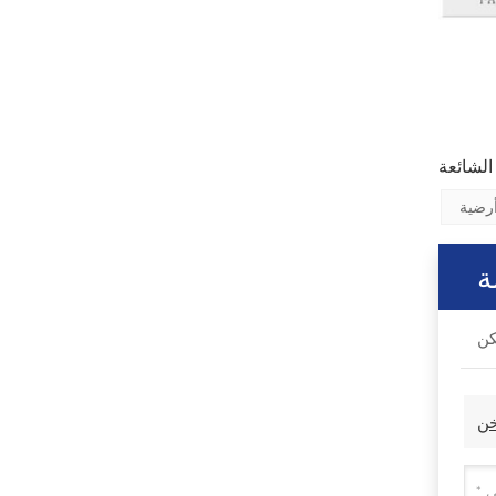
أرضية
ة
خن