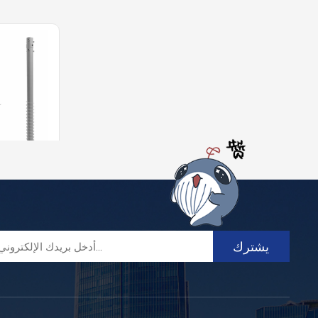
برغي تأريض مخصص مجلفن بالغمس الساخن
ن ال
وهي مناسبة
ح الشمسية 
نطاق واسع ف
خرى. وتشمل