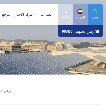
اتصل بنا
مركز الأخبار
مرجع
Share
يبحث
العربية
رمز السهم : 600153.SH
English
Deutsch
español
日本語
العربية
برغي تأ
简体中文
Tiếng Việt