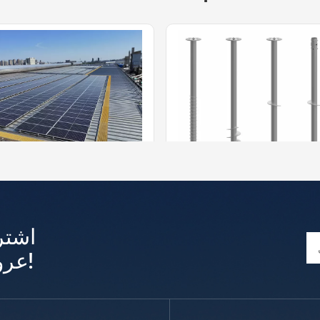
ممر من الألياف الزجاجية يعمل بالطاقة الشمسية
برغي الطاقة الشمسية الأرضية من شركة
ممر مشاة يعمل بالطاقة الشمس
اشتر
C&D Emerging Energy تُصنع الركائز م
من الألياف الزجاجية المقواة بالب
فولاذ المجلفن بالغمس الساخن Q235،
فر هذه الألواح بمجموعة متنوعة م
عروض وتحديثات حصرية!
أكثر +
أكثر +
 ليس فقط لأنظمة تركيب الألوا
ات، والألوان القياسية والمخصصة
الأرضية، بل تُستخدم أيضاً على
ق، وأحجام الألواح، وتكوينات ال
ي أعمال الإنشاءات الأرضية الأ
خيارات السطح سطحًا هلاليًا أو
 مزايا ركائز الألواح الشمسية ا
نًا مدمجًا، وكلاهما يوفر ثباتًا فائقً