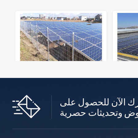
سياج فولاذي مجلفن بالغمس الساخن مصمم خصيصًا يعمل بالطاقة الشمسية
ية مصنوع
سياج شبكي من شركة C&D Emerging
ك الآن للحصول على
لاستيك تتو
Energy يُعد حلاً ممتازاً لتسييج الممتلكات ال
ن الراتنج
خاصة، والأمن، والمباني العامة، فضلاً عن أم
أكثر +
، والأعما
ن المواقع الصناعية ومباني المكاتب.
شبكة. تشمل
 سطحًا خش
ا ومقاومة ل