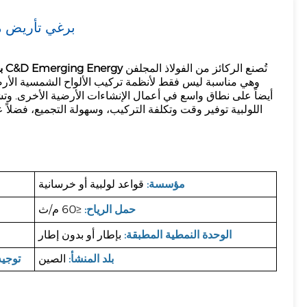
برغي تأريض 
Filipino
українська
تُصنع الركائز من الفولاذ المجلفن
برغي الطاقة الشمسية الأرضية من شركة C&D Emerging Energy
أيضاً على نطاق واسع في أعمال الإنشاءات الأرضية الأخرى. وتش
اللولبية توفير وقت وتكلفة التركيب، وسهولة التجميع، فضلاً 
مؤسسة:
قواعد لولبية أو خرسانية
حمل الرياح:
≤60 م/ث
الوحدة النمطية المطبقة:
بإطار أو بدون إطار
بلد المنشأ:
الصين
توجيه