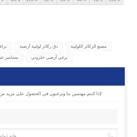
مصنع الركائز اللولبية
دق ركائز لولبية أرضية
براغ
برغي أرضي حلزوني
مسامير تثب
إذا كنتم مهتمين بنا وترغبون في الحصول على مزيد من التفاصيل، يرجى ترك رسالة هنا، وسنقوم بالرد عليكم في أقرب وقت ممكن!