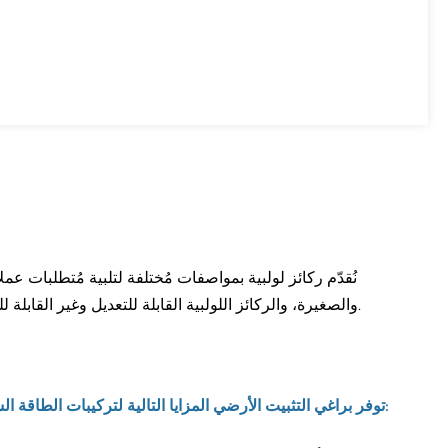
نُقدّم ركائز لولبية بمواصفات مُختلفة لتلبية مُتطلبات عملا
والصغيرة، والركائز اللولبية القابلة للتعديل وغير القابلة للتعديل. بالإضافة إلى ذلك، يُمكن تخصيص سُمك الجدار والطول وفقًا لاحتياجاتكم.
توفر براغي التثبيت الأرضي المزايا التالية لتركيبات الطاقة الشمسية الأرضية: