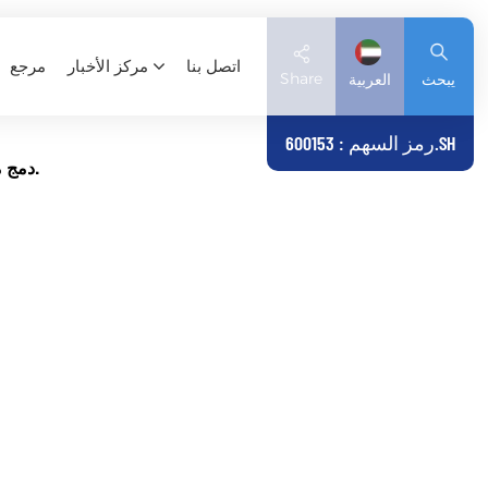
اتصل بنا
مركز الأخبار
مرجع
Share
يبحث
العربية
رمز السهم : 600153.SH
دمج موارد السلع الأساسية وموارد السوق، وتقديم خدمات أعمال متكاملة للعملاء.
English
Deutsch
español
日本語
العربية
简体中文
Tiếng Việt