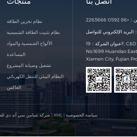
اتصل بنا
منتجات
خن：
+86 0592 2263666
نظام تخزين الطاقة
لإلكتروني للتواصل：
نظام تثبيت الطاقة الشمسية
الألواح الشمسية والمواد
عنوان الشركة：19F, C&D International Building,
No.1699 Huandao East 
المساعدة
Xiamen City, Fujian Pr
تشغيل وصيانة المشروع
النظام البيئي للتنقل الكهربائي
العاكس
سياسة الخصوصية
|
XML
|
© شركة شيامن سي آند دي للط