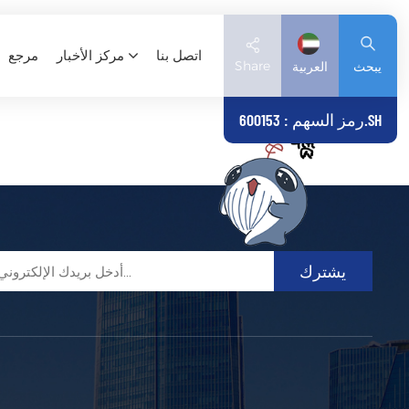
اتصل بنا
مركز الأخبار
مرجع
Share
يبحث
العربية
رمز السهم : 600153.SH
English
Deutsch
español
日本語
العربية
简体中文
Tiếng Việt