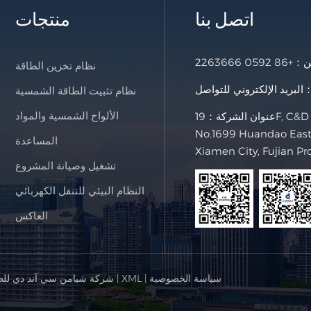
اتصل بنا
منتجات
خن：
+86 0592 2263666
نظام تخزين الطاقة
لإلكتروني للتواصل：
نظام تثبيت الطاقة الشمسية
الألواح الشمسية والمواد
عنوان الشركة：19F, C&D International Building,
No.1699 Huandao East 
المساعدة
Xiamen City, Fujian Pr
تشغيل وصيانة المشروع
النظام البيئي للتنقل الكهربائي
العاكس
سياسة الخصوصية
|
XML
|
© شركة شيامن سي آند دي للط