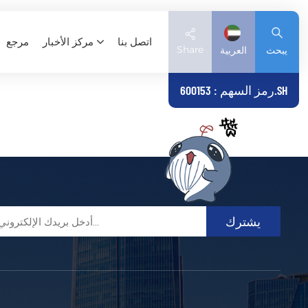
اتصل بنا
مركز الأخبار
مرجع
Share
يبحث
العربية
رمز السهم : 600153.SH
English
Deutsch
español
日本語
العربية
简体中文
Tiếng Việt