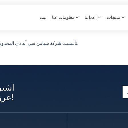
1980
منتجات
أعمالنا
معلومات عنا
بيت
1980
بيت
تأسست شركة شيامن سي آند دي المحدودة في عام 1980، وهي شركة مملوكة للدولة تابعة لمدينة شيامن.
اشتر
عروض وتحديثات حصرية!